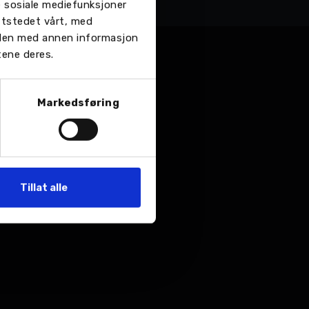
re sosiale mediefunksjoner
ttstedet vårt, med
 den med annen informasjon
tene deres.
Markedsføring
Tillat alle