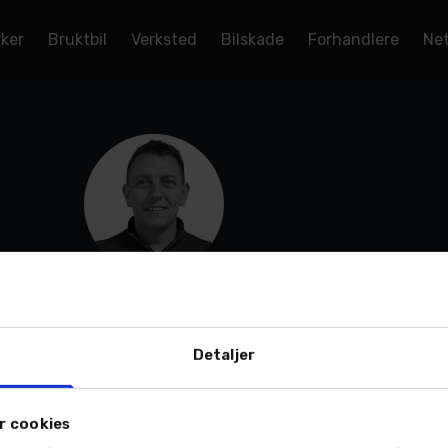
rker
Bruktbil
Verksted
Bilskade
Forhandlere
Net
Kim-Harry Andreassen
Daglig leder - Nordvik AS Fauske
Fauske - Vikaveien 50, Administrasjon
Detaljer
Mobil:
916 14 010
Email:
Send en e-post
r cookies