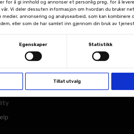
er for å gi innhold og annonser et personlig preg, for å leve
n vår. Vi deler dessuten informasjon om hvordan du bruker ne
le medier, annonsering og analysearbeid, som kan kombinere
or dem, eller som de har samlet inn gjennom din bruk av tjenes
Egenskaper
Statistikk
TER
sted
Tillat utvalg
kade
lity
elp