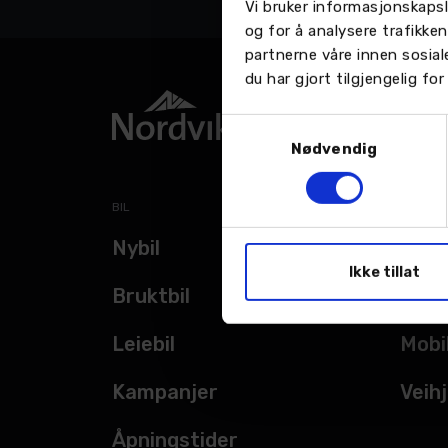
Vi bruker informasjonskapsl
og for å analysere trafikke
partnerne våre innen sosia
du har gjort tilgjengelig f
Samtykkevalg
Nødvendig
BIL
TJENES
Nybil
Verk
Ikke tillat
Bruktbil
Bils
Leiebil
Mobi
Kampanjer
Veihj
Åpningstider