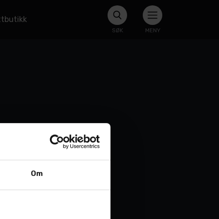
tbutikk
SØK
MENY
Om