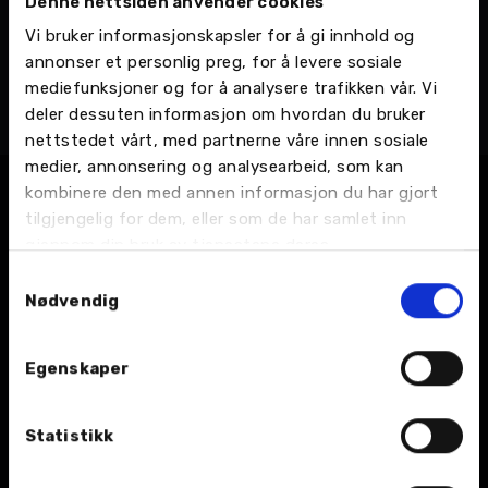
Denne nettsiden anvender cookies
Kristoffer Friis Kristensen
Vi bruker informasjonskapsler for å gi innhold og
Bilselger
annonser et personlig preg, for å levere sosiale
Leknes - Verksveien 12, Bilsalg
mediefunksjoner og for å analysere trafikken vår. Vi
Telefon:
90 28 03 23
deler dessuten informasjon om hvordan du bruker
Email:
Send en e-post
nettstedet vårt, med partnerne våre innen sosiale
medier, annonsering og analysearbeid, som kan
kombinere den med annen informasjon du har gjort
tilgjengelig for dem, eller som de har samlet inn
gjennom din bruk av tjenestene deres.
Samtykkevalg
Nødvendig
BIL
Egenskaper
Nybil
Statistikk
Bruktbil