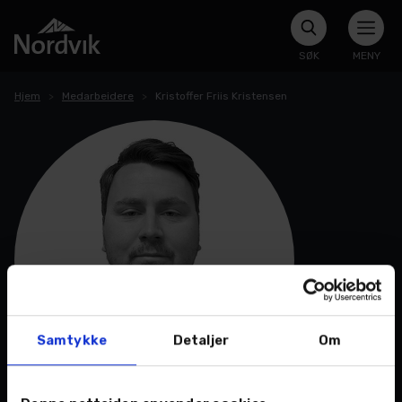
SØK
MENY
Hjem
Medarbeidere
Kristoffer Friis Kristensen
Samtykke
Detaljer
Om