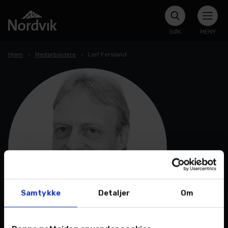
SØK
MENY
Hjem
Medarbeidere
Leif Forsland
Samtykke
Detaljer
Om