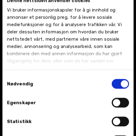
Denne nettsiden anvender cookies
Leif Forsland
Vi bruker informasjonskapsler for å gi innhold og
Bilselger
annonser et personlig preg, for å levere sosiale
Harstad - Rundhågen 2, Bilsalg
mediefunksjoner og for å analysere trafikken vår. Vi
Mobil:
900 27 006
deler dessuten informasjon om hvordan du bruker
Email:
Send en e-post
nettstedet vårt, med partnerne våre innen sosiale
medier, annonsering og analysearbeid, som kan
kombinere den med annen informasjon du har gjort
tilgjengelig for dem, eller som de har samlet inn
gjennom din bruk av tjenestene deres.
Samtykkevalg
Nødvendig
BIL
Egenskaper
Nybil
Statistikk
Bruktbil