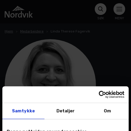
SØK
MENY
Hjem
Medarbeidere
Linda Therese Fagervik
Samtykke
Detaljer
Om