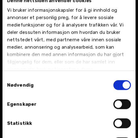
Denne nettsiden anvender cookies
Linda Therese Fagervik
Vi bruker informasjonskapsler for å gi innhold og
Miljø- og HMS koordinator
annonser et personlig preg, for å levere sosiale
Nordvik Gruppen AS - Administrasjon, HR, Miljø og kvalitet
mediefunksjoner og for å analysere trafikken vår. Vi
Mobil:
916 03 032
deler dessuten informasjon om hvordan du bruker
Email:
Send en e-post
nettstedet vårt, med partnerne våre innen sosiale
medier, annonsering og analysearbeid, som kan
kombinere den med annen informasjon du har gjort
tilgjengelig for dem, eller som de har samlet inn
gjennom din bruk av tjenestene deres.
Samtykkevalg
Nødvendig
BIL
Egenskaper
Nybil
Statistikk
Bruktbil