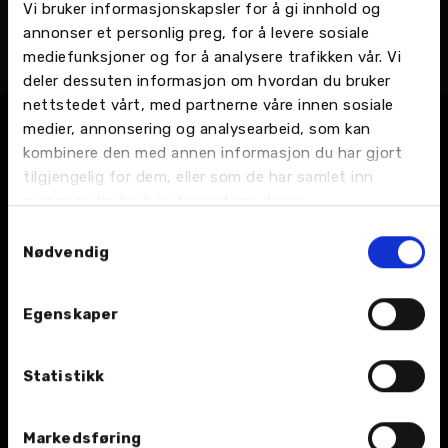
Vi bruker informasjonskapsler for å gi innhold og
Marius Bjerkan
annonser et personlig preg, for å levere sosiale
Bilmekaniker
mediefunksjoner og for å analysere trafikken vår. Vi
Namsos - Industriveien 8, Bilverksted
deler dessuten informasjon om hvordan du bruker
nettstedet vårt, med partnerne våre innen sosiale
medier, annonsering og analysearbeid, som kan
kombinere den med annen informasjon du har gjort
tilgjengelig for dem, eller som de har samlet inn
gjennom din bruk av tjenestene deres.
Samtykkevalg
Nødvendig
BIL
Egenskaper
Nybil
Bruktbil
Statistikk
Leiebil
Markedsføring