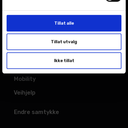
Kampanjer
Åpningstider
Tillat alle
TJENESTER
Tillat utvalg
Verksted
Ikke tillat
Bilskade
Mobility
Veihjelp
Endre samtykke