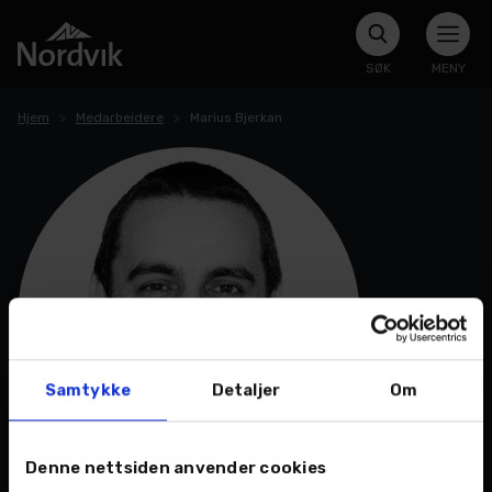
SØK
MENY
Hjem
Medarbeidere
Marius Bjerkan
Samtykke
Detaljer
Om
Denne nettsiden anvender cookies