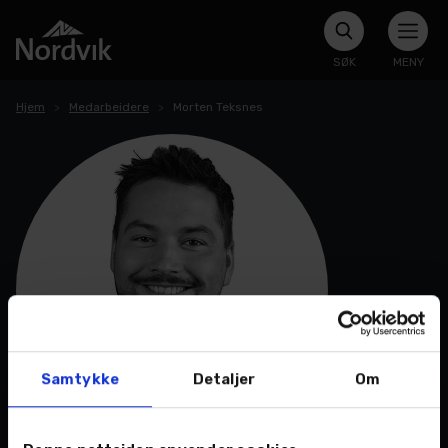
SØK
MENY
Hjem
Medarbeidere
Morten Teksnes
Samtykke
Detaljer
Om