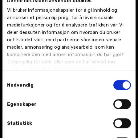
Denne nettsiden anvender cookies
Morten Teksnes
Vi bruker informasjonskapsler for å gi innhold og
Salgsdirektør - Nordvik AS
annonser et personlig preg, for å levere sosiale
Nordvik Gruppen AS - Administrasjon, Operativ ledelse
mediefunksjoner og for å analysere trafikken vår. Vi
Mobil:
415 78 815
deler dessuten informasjon om hvordan du bruker
Email:
Send en e-post
nettstedet vårt, med partnerne våre innen sosiale
medier, annonsering og analysearbeid, som kan
kombinere den med annen informasjon du har gjort
tilgjengelig for dem, eller som de har samlet inn
gjennom din bruk av tjenestene deres.
Samtykkevalg
Nødvendig
BIL
Egenskaper
Nybil
Statistikk
Bruktbil