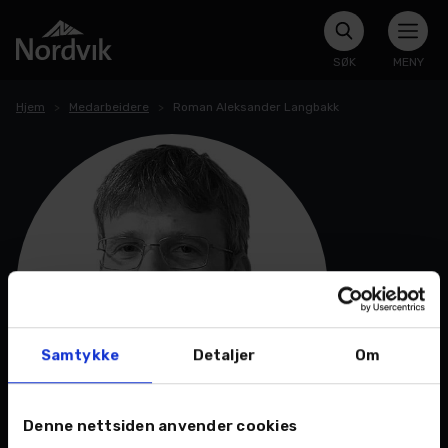
SØK
MENY
Hjem
Medarbeidere
Roman Aleksander Langbakk
Samtykke
Detaljer
Om
Denne nettsiden anvender cookies