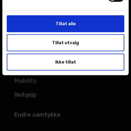
Kampanjer
Åpningstider
Tillat alle
TJENESTER
Tillat utvalg
Verksted
Ikke tillat
Bilskade
Mobility
Veihjelp
Endre samtykke