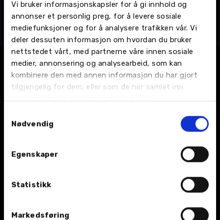
Vi bruker informasjonskapsler for å gi innhold og
Roman Aleksander Langbakk
annonser et personlig preg, for å levere sosiale
Bilmekaniker
mediefunksjoner og for å analysere trafikken vår. Vi
Ulvsvåg - Hamarøyveien 5679, Bilverksted
deler dessuten informasjon om hvordan du bruker
nettstedet vårt, med partnerne våre innen sosiale
medier, annonsering og analysearbeid, som kan
kombinere den med annen informasjon du har gjort
tilgjengelig for dem, eller som de har samlet inn
gjennom din bruk av tjenestene deres.
Samtykkevalg
Nødvendig
BIL
Egenskaper
Nybil
Bruktbil
Statistikk
Leiebil
Markedsføring