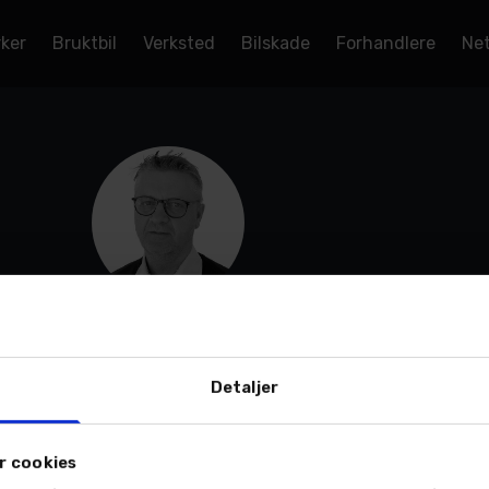
rker
Bruktbil
Verksted
Bilskade
Forhandlere
Net
Rune Johnsen
Bilselger
Mosjøen - Daneljordet 11, Bilsalg
Detaljer
Mobil:
940 03 679
Email:
Send en e-post
r cookies