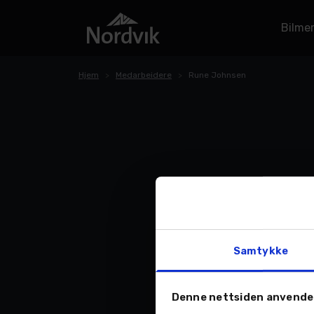
Bilme
Hjem
Medarbeidere
Rune Johnsen
Samtykke
Denne nettsiden anvende