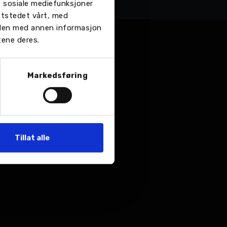
re sosiale mediefunksjoner
ttstedet vårt, med
 den med annen informasjon
tene deres.
Markedsføring
Tillat alle