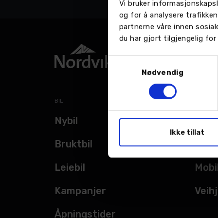
Vi bruker informasjonskapsl
og for å analysere trafikke
partnerne våre innen sosia
du har gjort tilgjengelig f
Samtykkevalg
Nødvendig
BIL
TJENES
Nybil
Verk
Ikke tillat
Bruktbil
Bils
Leiebil
Mobi
Kampanjer
Veihj
Åpningstider