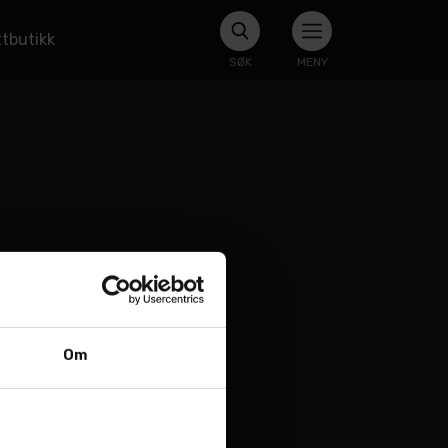
tbutikk
SØK
MENY
Om