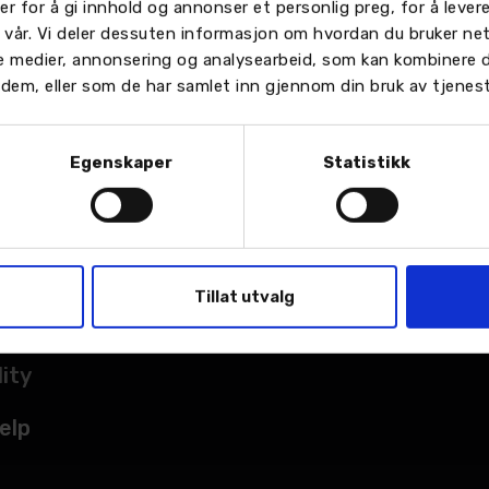
er for å gi innhold og annonser et personlig preg, for å leve
n vår. Vi deler dessuten informasjon om hvordan du bruker ne
le medier, annonsering og analysearbeid, som kan kombinere
or dem, eller som de har samlet inn gjennom din bruk av tjenes
Egenskaper
Statistikk
TER
sted
Tillat utvalg
kade
lity
elp