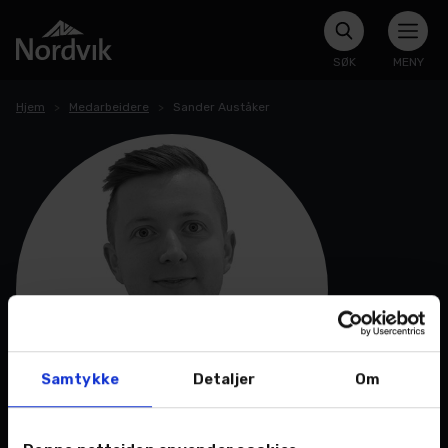
SØK
MENY
Hjem
Medarbeidere
Sander Auståker
Samtykke
Detaljer
Om