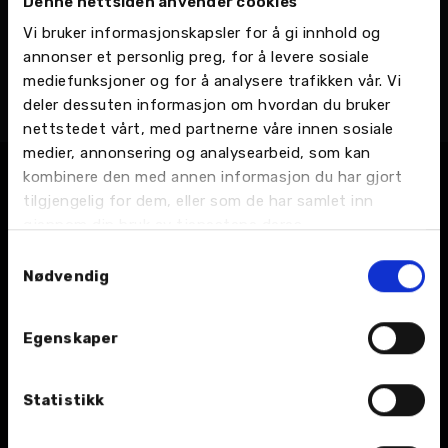
Denne nettsiden anvender cookies
Sander Auståker
Vi bruker informasjonskapsler for å gi innhold og
Salgssjef
annonser et personlig preg, for å levere sosiale
Namsos - Industriveien 8, Bilsalg
mediefunksjoner og for å analysere trafikken vår. Vi
Mobil:
908 18 923
deler dessuten informasjon om hvordan du bruker
Email:
Send en e-post
nettstedet vårt, med partnerne våre innen sosiale
medier, annonsering og analysearbeid, som kan
kombinere den med annen informasjon du har gjort
tilgjengelig for dem, eller som de har samlet inn
gjennom din bruk av tjenestene deres.
Samtykkevalg
Nødvendig
BIL
Egenskaper
Nybil
Statistikk
Bruktbil