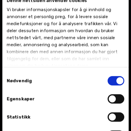
Denne nettsiden anvender cookies
Simone Alida Dyrø
Vi bruker informasjonskapsler for å gi innhold og
Kunderådgiver
annonser et personlig preg, for å levere sosiale
Harstad - Rundhågen 2, Kunderådgivere
mediefunksjoner og for å analysere trafikken vår. Vi
Telefon:
77 01 90 20
deler dessuten informasjon om hvordan du bruker
Email:
Send en e-post
nettstedet vårt, med partnerne våre innen sosiale
medier, annonsering og analysearbeid, som kan
kombinere den med annen informasjon du har gjort
tilgjengelig for dem, eller som de har samlet inn
gjennom din bruk av tjenestene deres.
Samtykkevalg
Nødvendig
BIL
Egenskaper
Nybil
Statistikk
Bruktbil