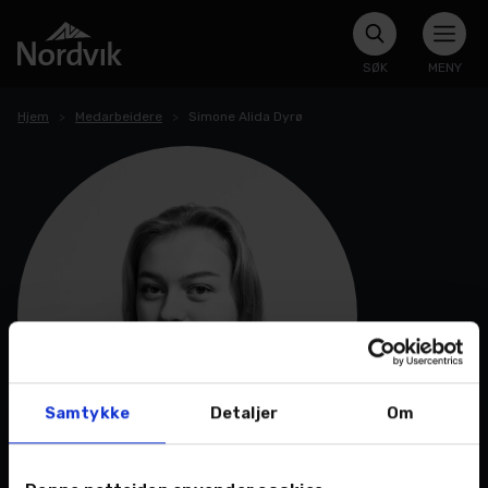
SØK
MENY
Hjem
Medarbeidere
Simone Alida Dyrø
Samtykke
Detaljer
Om