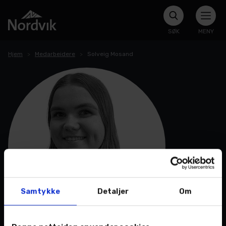
SØK
MENY
Hjem
Medarbeidere
Solveig Mosand
Samtykke
Detaljer
Om