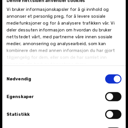
Denne nettsiden anvender cookies
Solveig Mosand
Vi bruker informasjonskapsler for å gi innhold og
Regnskapsmedarbeider
annonser et personlig preg, for å levere sosiale
Nordvik Gruppen AS - Administrasjon, Økonomi
mediefunksjoner og for å analysere trafikken vår. Vi
Telefon:
75 40 44 14
deler dessuten informasjon om hvordan du bruker
Email:
Send en e-post
nettstedet vårt, med partnerne våre innen sosiale
medier, annonsering og analysearbeid, som kan
kombinere den med annen informasjon du har gjort
tilgjengelig for dem, eller som de har samlet inn
gjennom din bruk av tjenestene deres.
Samtykkevalg
Nødvendig
BIL
Egenskaper
Nybil
Statistikk
Bruktbil