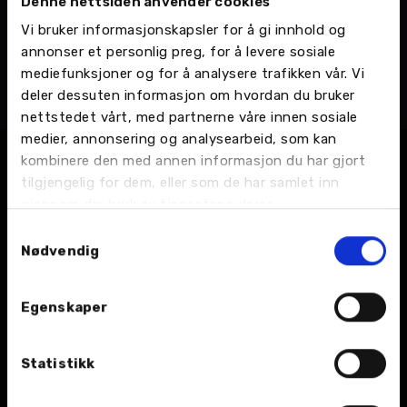
Denne nettsiden anvender cookies
Stian Eliassen
Vi bruker informasjonskapsler for å gi innhold og
Kunderådgiver
annonser et personlig preg, for å levere sosiale
Ulvsvåg - Hamarøyveien 5679, Kunderådgivere
mediefunksjoner og for å analysere trafikken vår. Vi
Telefon:
75 77 16 50
deler dessuten informasjon om hvordan du bruker
Email:
Send en e-post
nettstedet vårt, med partnerne våre innen sosiale
medier, annonsering og analysearbeid, som kan
kombinere den med annen informasjon du har gjort
tilgjengelig for dem, eller som de har samlet inn
gjennom din bruk av tjenestene deres.
Samtykkevalg
Nødvendig
BIL
Egenskaper
Nybil
Statistikk
Bruktbil