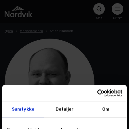
SØK
MENY
Hjem
Medarbeidere
Stian Eliassen
Samtykke
Detaljer
Om