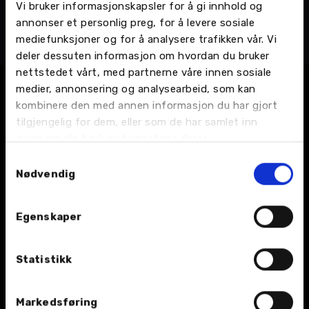
Vi bruker informasjonskapsler for å gi innhold og
Thomas Hoseth
annonser et personlig preg, for å levere sosiale
Bilmekaniker
mediefunksjoner og for å analysere trafikken vår. Vi
Bodø - Stormyrveien 25, Bilverksted
deler dessuten informasjon om hvordan du bruker
nettstedet vårt, med partnerne våre innen sosiale
medier, annonsering og analysearbeid, som kan
kombinere den med annen informasjon du har gjort
tilgjengelig for dem, eller som de har samlet inn
gjennom din bruk av tjenestene deres.
Samtykkevalg
Nødvendig
BIL
Egenskaper
Nybil
Bruktbil
Statistikk
Leiebil
Markedsføring