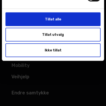
Kampanjer
Åpningstider
Tillat alle
TJENESTER
Tillat utvalg
Verksted
Ikke tillat
Bilskade
Mobility
Veihjelp
Endre samtykke