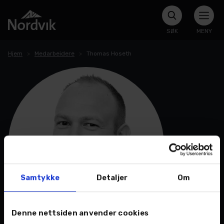
SØK
MENY
Hjem
Medarbeidere
Thomas Hoseth
Samtykke
Detaljer
Om
Denne nettsiden anvender cookies