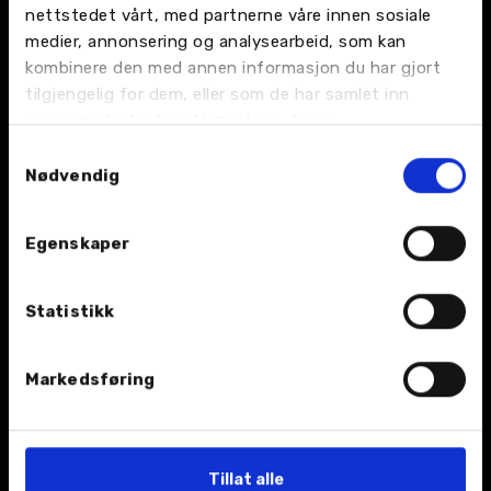
nettstedet vårt, med partnerne våre innen sosiale
medier, annonsering og analysearbeid, som kan
kombinere den med annen informasjon du har gjort
tilgjengelig for dem, eller som de har samlet inn
BIL
gjennom din bruk av tjenestene deres.
Nybil
Samtykkevalg
Nødvendig
Bruktbil
Egenskaper
Leiebil
Kampanjer
Statistikk
Åpningstider
Markedsføring
TJENESTER
Tillat alle
Verksted