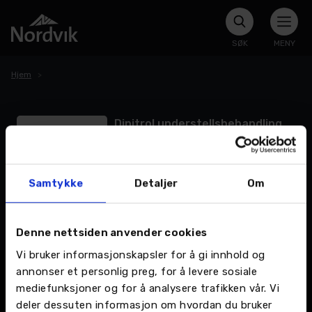
SØK
MENY
Hjem
Dinitrol understellsbehandling
hos Nordvik i Namsos
Dinitrol understellsbehandling hos
Nordvik i Namsos Gi bilen din langvarig
Samtykke
Detaljer
Om
rustbeskyttelse tilpasset norske
forhold. Med profesjonell Dinitrol-
LES MER >
behandling tar du vare på både
Denne nettsiden anvender cookies
sikkerheten og bruktbilverdien.
Vi bruker informasjonskapsler for å gi innhold og
annonser et personlig preg, for å levere sosiale
mediefunksjoner og for å analysere trafikken vår. Vi
deler dessuten informasjon om hvordan du bruker