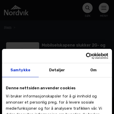
SØK
MENY
Hjem
Mobilselskapene slukker 2G- og
3G-nettene: Hva betyr det for
deg som bileier?
Ved årsskiftet 2024 meldte norske
Samtykke
Detaljer
Om
myndigheter og teleoperatørene
Telenor og Telia at de vil stenge ned 2G-
og 3G-nettene innen utgangen av
LES MER >
2025. Dette er et viktig skritt mot mer
Denne nettsiden anvender cookies
effektive nettverk og moderne
Vi bruker informasjonskapsler for å gi innhold og
mobilteknologi, men det kan også
annonser et personlig preg, for å levere sosiale
påvirke enkelte bilsystemer.
mediefunksjoner og for å analysere trafikken vår. Vi