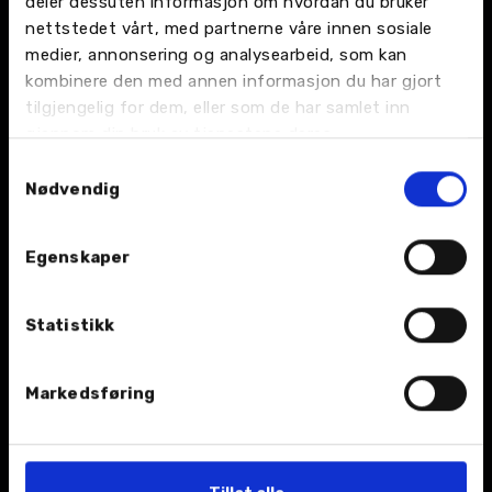
deler dessuten informasjon om hvordan du bruker
nettstedet vårt, med partnerne våre innen sosiale
medier, annonsering og analysearbeid, som kan
kombinere den med annen informasjon du har gjort
tilgjengelig for dem, eller som de har samlet inn
gjennom din bruk av tjenestene deres.
BIL
Samtykkevalg
Nybil
Nødvendig
Bruktbil
Egenskaper
Leiebil
Statistikk
Kampanjer
Åpningstider
Markedsføring
TJENESTER