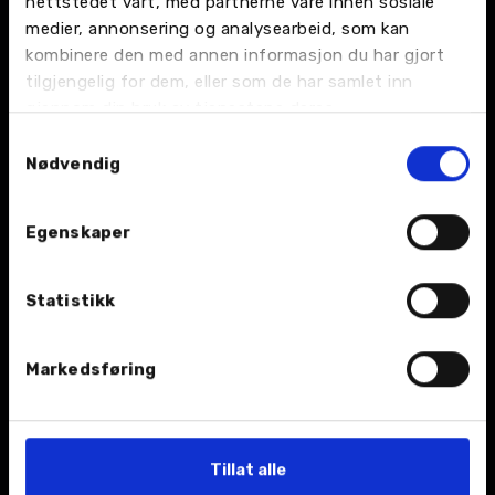
nettstedet vårt, med partnerne våre innen sosiale
medier, annonsering og analysearbeid, som kan
kombinere den med annen informasjon du har gjort
tilgjengelig for dem, eller som de har samlet inn
BIL
gjennom din bruk av tjenestene deres.
Nybil
Samtykkevalg
Nødvendig
Bruktbil
Leiebil
Egenskaper
Kampanjer
Statistikk
Åpningstider
Markedsføring
TJENESTER
Verksted
Tillat alle