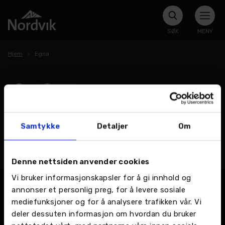
SØK
MENY
Hjem
Egna
Hanne blir prosjektleder på Egna
Hun er utdannet klesdesigner og har
jobbet som freelance kostymedesigner
Samtykke
Detaljer
Om
i Oslo for anerkjente artister som
Sondre Justad og Julie Bergan. Nå
LES MER >
returnerer Hanne Eliassen (32) til
hjembyen for å bli prosjektleder for
Denne nettsiden anvender cookies
bærekraftsenteret Egna. Skape
Vi bruker informasjonskapsler for å gi innhold og
muligheter -Det er utrolig gøy.
annonser et personlig preg, for å levere sosiale
Konseptet er unikt, og jeg ser frem til å
ta del i utviklingen. Egna […]
mediefunksjoner og for å analysere trafikken vår. Vi
deler dessuten informasjon om hvordan du bruker