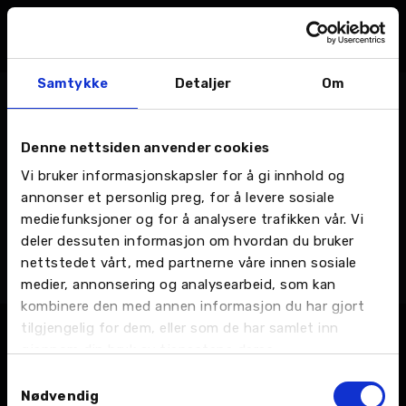
SØK
MENY
Samtykke
Detaljer
Om
Hjem
Jeep
Denne nettsiden anvender cookies
Blir forhandler av Jeep i Bodø
Vi bruker informasjonskapsler for å gi innhold og
M Nordvik AS er forhandler av Citroën,
annonser et personlig preg, for å levere sosiale
DS Automobiles, Kia, Mercedes-Benz,
mediefunksjoner og for å analysere trafikken vår. Vi
Opel og Peugeot i Bodø. Nå utvider de
deler dessuten informasjon om hvordan du bruker
porteføljen og det ikoniske bilmerket
nettstedet vårt, med partnerne våre innen sosiale
LES MER >
Jeep flytter inn i Verkstedveien 1. -Vi er
medier, annonsering og analysearbeid, som kan
stolte av å kunngjøre at et nytt
bilmerke flytter inn i lokalene våre i Bodø
kombinere den med annen informasjon du har gjort
Storsenter. Jeep er kjent for sine
tilgjengelig for dem, eller som de har samlet inn
robuste og […]
gjennom din bruk av tjenestene deres.
Samtykkevalg
Nødvendig