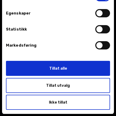
Egenskaper
BIL
Statistikk
Nybil
Bruktbil
Markedsføring
Leiebil
Kampanjer
Tillat alle
Åpningstider
Tillat utvalg
TJENESTER
Ikke tillat
Verksted
Kontakt oss