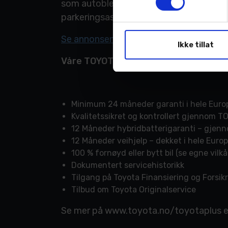
som autoblending med bi xenon og AFS, s
parkeringsassistanse, hvor bilen parkere
Se annonsen
Ikke tillat
Våre TOYOTA PLUS biler leveres med:
Minimum 24 måneder garanti i hele Europ
Kvalitetssikret og kontrollert gjennom T
12 Måneder hybridbatterigaranti – gjenn
12 Måneder veihjelp – dekket i hele Eur
100 % fornøyd eller bytt bil (se egne vilkå
Dokumentert servicehistorikk
Tilgang på Toyota Finansiering og Forsik
Tilbud om Toyota Originalservice
Se mer på www.toyota.no/toyotaplus ell