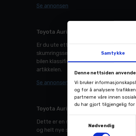
Se annonsen
Toyota Auris Hybrid Touring Sports A
Er du ute etter bil med lav km-stand, 
skumringssensor, bluetooth, cruisekontr
Samtykke
bilen klassifisert som Toyota Pluss – vå
artikkelen.
Denne nettsiden anvende
Se annonsen
Vi bruker informasjonskapsl
og for å analysere trafikke
partnerne våre innen sosia
du har gjort tilgjengelig f
Toyota Auris Hybrid Touring Sports 
Samtykkevalg
Dette er en meget flott topputgave av 
Nødvendig
og helt nye sommer og vinterhjul. Flott