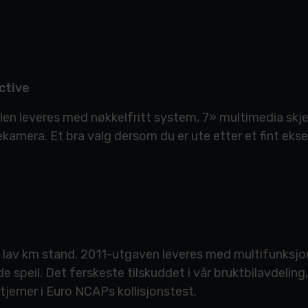
ctive
ilen leveres med nøkkelfritt system, 7» multimedia sk
ekamera. Et bra valg dersom du er ute etter et fint ek
ed lav km stand. 2011-utgaven leveres med multifunksjo
speil. Det ferskeste tilskuddet i vår bruktbilavdeling
stjerner i Euro NCAPs kollisjonstest.