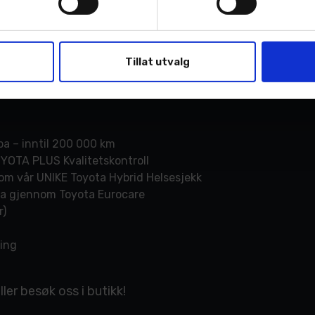
amt filskiftevarsling gjør bilturen tryggere og enkle
 for deg, lyst skinninterør og panoramatak.
Tillat utvalg
a – inntil 200 000 km
OYOTA PLUS Kvalitetskontroll
om vår UNIKE Toyota Hybrid Helsesjekk
opa gjennom Toyota Eurocare
r)
ring
er besøk oss i butikk!