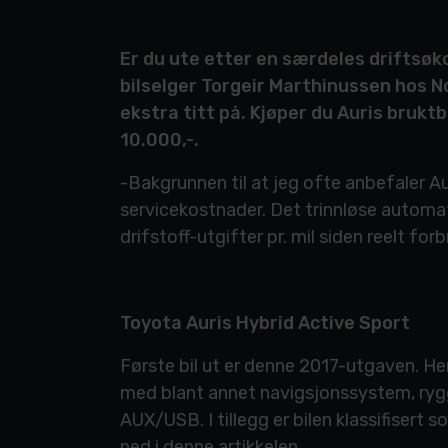
Er du ute etter en særdeles driftsøko
bilselger Torgeir Marthinussen hos N
ekstra titt på. Kjøper du Auris bruktbi
10.000,-.
-Bakgrunnen til at jeg ofte anbefaler Au
servicekostnader. Det trinnløse automat
drifstoff-utgifter pr. mil siden reelt for
Toyota Auris Hybrid Active Sport
Første bil ut er denne 2017-utgaven. He
med blant annet navigsjonssystem, rygge
AUX/USB. I tillegg er bilen klassifisert
ned i denne artikkelen.