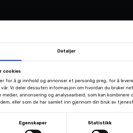
ctive
har vi denne 2016-utgaven som er kjørt kun 19.226 km.
Detaljer
oll, multifunksjonsratt, multimedia anlegg, navigasjon,
re beste bruktbiler med en rekke fordeler. Les mer om 
r cookies
er for å gi innhold og annonser et personlig preg, for å leve
n vår. Vi deler dessuten informasjon om hvordan du bruker ne
le medier, annonsering og analysearbeid, som kan kombinere
or dem, eller som de har samlet inn gjennom din bruk av tjenes
Executive
Auris TS 2014-modell med alt av fabrikkmontert utstyr
Egenskaper
Statistikk
 kombinasjon mellom den hvite perlemorlakken og det lys