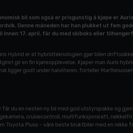
nomisk bil som også er prisgunstig å kjøpe er Auris 
ordvik. Denne måneden har han plukket ut fem gode
l innen 17. april, får du med skiboks eller tilhengerf
ris Hybrid er at hybridteknologien gjør bilen driftssikk
giret gir en fin kjøreopplevelse. Kjøper man Auris hyb
bruk ligger godt under halvliteren, forteller Marthinussen
r får du en nesten ny bil med god utstyrspakke og gjen
kamera, cruisecontroll, multifunksjonsratt, nøkkelfri
 som Toyota Pluss – våre beste bruktbiler med en rekke 