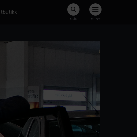
tbutikk
SØK
MENY