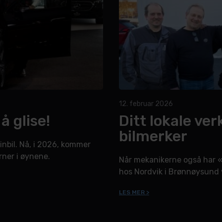
12. februar 2026
å glise!
Ditt lokale ver
bilmerker
nbil. Nå, i 2026, kommer
ner i øynene.
Når mekanikerne også har «
hos Nordvik i Brønnøysund v
LES MER >