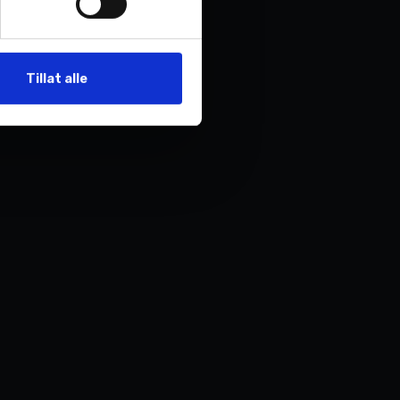
re. Premium utstyr som
Tillat alle