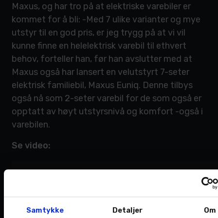
Maxus, og har tro på at elektriske varebiler er
kommet for å bli: -Med 7 ulike varianter og mye
utstyr til en god pris, er jeg trygg på at vi vil
kunne finne en helelektrisk varebil til ethvert
behov, forteller han, før han avslutter med at
Maxus også har lansert en velutstyrt 7-seter
elektrisk familiebil, Maxus Euniq. Denne tilbys
også nå som 2-seter varebil for de som også er
opptatt av høyt utstyrsnivå og komfort -også i
varebilen.
Se video:
Samtykke
Detaljer
Om