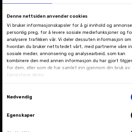
Denne nettsiden anvender cookies
Vi bruker informasjonskapsler for å gi innhold og annonse
personlig preg, for å levere sosiale mediefunksjoner og fo
analysere trafikken vår. Vi deler dessuten informasjon om
hvordan du bruker nettstedet vårt, med partnerne våre i
sosiale medier, annonsering og analysearbeid, som kan
Følg oss gjerne på
Facebook
,
Instagram
eller
kombinere den med annen informasjon du har gjort tilgje
Youtube
.
for dem, eller som de har samlet inn gjennom din bruk av
tjenestene deres.
Samtykkevalg
Tags
Nødvendig
isuzu
maxus
nordvik car as
suzuki
Egenskaper