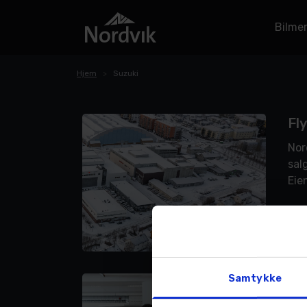
Bilme
Hjem
Suzuki
Fly
Nor
sal
Eie
Bod
LES 
Samtykke
Et