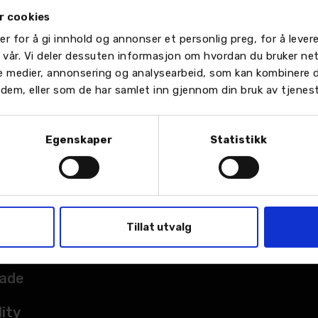
dvik CAR satser videre på Suzuki, Isuzu og Maxus i Bodø. N
r cookies
en ny bilforhandler i de tidligere salgslokalene til M Nordvik 
by nye Suzuki, Isuzu og Maxus, samt ett bredt utvalg av brukte
er for å gi innhold og annonser et personlig preg, for å leve
n vår. Vi deler dessuten informasjon om hvordan du bruker ne
MER >
le medier, annonsering og analysearbeid, som kan kombinere
or dem, eller som de har samlet inn gjennom din bruk av tjenes
Egenskaper
Statistikk
TER
Tillat utvalg
sted
kade
lity