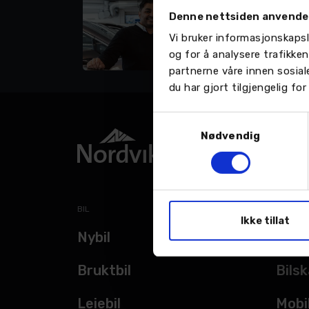
Nor
Denne nettsiden anvende
av 
til
Vi bruker informasjonskapsl
[…]
og for å analysere trafikke
LES 
partnerne våre innen sosia
du har gjort tilgjengelig f
Samtykkevalg
Nødvendig
BIL
TJENES
Ikke tillat
Nybil
Verk
Bruktbil
Bils
Leiebil
Mobi