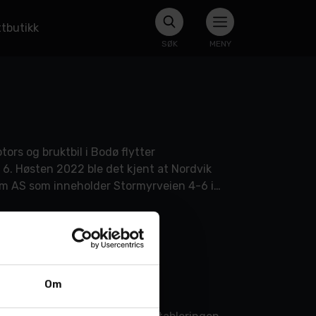
tbutikk
SØK
MENY
ors og bruktbil i Bodø flytter
 6. Høsten 2022 ble det kjent at Nordvik
m AS som inneholder Stormyrveien 4-6 i
Om