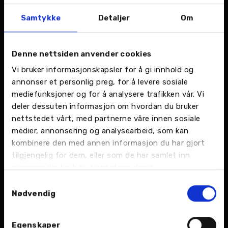
Om Nordvik Gruppen
Samtykke
Detaljer
Om
I Nordvik Gruppen er et bil- og eiendomskonsern
med hovedkontor i Bodø. De forventer å
Denne nettsiden anvender cookies
omsette for 1,5 milliarder kroner og selge rundt
4000 nye og brukte biler i inneværende år.
Vi bruker informasjonskapsler for å gi innhold og
annonser et personlig preg, for å levere sosiale
Nordvik Gruppen har 358 medarbeidere og
mediefunksjoner og for å analysere trafikken vår. Vi
består av bilforhandlere, bilverksteder og
deler dessuten informasjon om hvordan du bruker
bilskadeverksteder i Steinkjer, Kolvereid,
nettstedet vårt, med partnerne våre innen sosiale
Namsos, Brønnøysund, Mosjøen, Bjerka, Mo i
medier, annonsering og analysearbeid, som kan
Rana, Fauske, Bodø, Glomfjord, Halsa, Ulvsvåg,
kombinere den med annen informasjon du har gjort
Narvik, Harstad, Andøy, Sortland, Svolvær og
tilgjengelig for dem, eller som de har samlet inn
Leknes.
gjennom din bruk av tjenestene deres.
Samtykkevalg
Nødvendig
Tags
Egenskaper