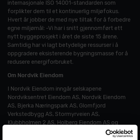
internasjonale ISO 14001-standarden som
forplikter dem til et kontinuerlig miljøfokus.
Hvert år jobber de med nye tiltak for å forbedre
egne miljømål: -Vi har i snitt gjennomført ett
nytt byggeprosjekt i året de siste 15 årene.
Samtidig har vi lagt betydelige ressurser i å
oppgradere eksisterende bygningsmasse for å
redusere energiforbruket.
Om Nordvik Eiendom
I Nordvik Eiendom inngår selskapene
Nordviksentret Eiendom AS, Nordvik Eiendom
AS, Bjerka Næringspark AS, Glomfjord
Verkstedbygg AS, Stormyrveien AS,
Klubbholmen 2 AS, Holberg Eiendom AS og
Bodøhuset Eiendom AS.