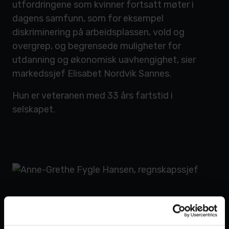
utfordringene som kvinner fortsatt møter i
dagens samfunn, som for eksempel
diskriminering på arbeidsplassen, vold og
overgrep, og begrensede muligheter for
utdanning og økonomisk uavhengighet, sier
markedssjef Elisabet Nordvik Sannes.
Hun er veteranen med 33 års fartstid i
selskapet.
Anne-Grethe Fygle Hansen, regnskapssjef