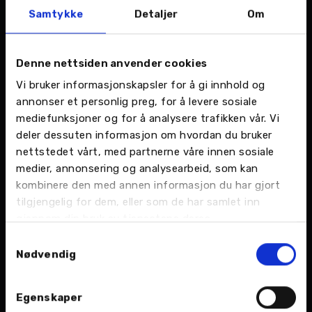
– HVER DAG ER EN GOD DAG
Samtykke
Detaljer
Om
Du skal ikke snakke med så mange hos Nordvik
før du innser at alle føler seg som en del av en
Denne nettsiden anvender cookies
stor familie. Så når regnskapssjef Anne-Grethe
Vi bruker informasjonskapsler for å gi innhold og
Fygle Hansen får spørsmål om hva som er en
annonser et personlig preg, for å levere sosiale
god dag på jobben for henne, så kommer svaret
mediefunksjoner og for å analysere trafikken vår. Vi
kontant:
deler dessuten informasjon om hvordan du bruker
nettstedet vårt, med partnerne våre innen sosiale
– Hver dag er en god dag. Fantastisk når alt går
medier, annonsering og analysearbeid, som kan
på skinner og utfordringer løser seg på en bra
kombinere den med annen informasjon du har gjort
måte.
tilgjengelig for dem, eller som de har samlet inn
gjennom din bruk av tjenestene deres.
Hun har 13 år bak seg i Nordvik Gruppen og har
Samtykkevalg
denne forklaringen på hvorfor folk trives der:
Nødvendig
– Fordi det er et konsern i stadig utvikling med
mange faglige utfordringer.
Egenskaper