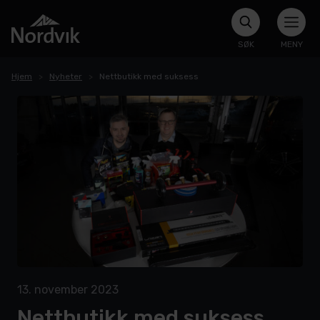
SØK
MENY
Hjem
Nyheter
Nettbutikk med suksess
13. november 2023
Nettbutikk med suksess