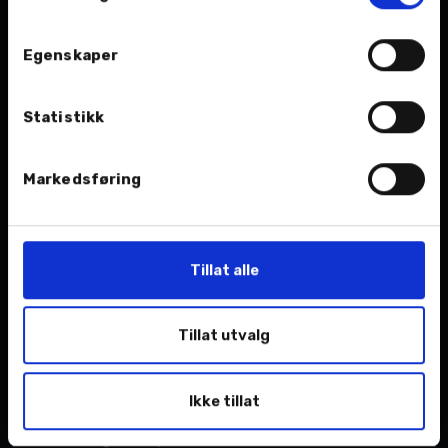
Egenskaper
Statistikk
Markedsføring
FAGLIG GARANTI:
– Vi er alle bilfolk som brenner for faget og vi
Tillat alle
tar aldri inn et produkt vi ikke personlig kan gå god for,
understreker Andreas Rasmussen
.
Tillat utvalg
PROFFE LØSNINGER
Ikke tillat
– Vi ser at stadig flere bedrifter og for eksempel
borettslag ser nytten av å handle hos oss. For