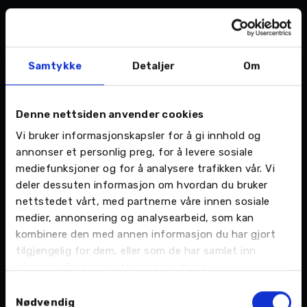
Så stopper det selvfølgelig ikke der.
Nettbutikken har det meste til hagen, enten det
er snakk om snøfresere, gressklippere, sager,
Samtykke
Detaljer
Om
sakser og annet utstyr. Både utstyr som går på
batteri og bensin.
Denne nettsiden anvender cookies
– Vi har snøfresere fra 26.000 kroner opp til
Vi bruker informasjonskapsler for å gi innhold og
112.000 kroner, så her er absolutt alle behov
annonser et personlig preg, for å levere sosiale
dekket, poengterer Jenssen.
mediefunksjoner og for å analysere trafikken vår. Vi
Det betyr også at butikken er rustet til å
deler dessuten informasjon om hvordan du bruker
nettstedet vårt, med partnerne våre innen sosiale
håndtere både privat- og bedriftsmarkedet.
medier, annonsering og analysearbeid, som kan
kombinere den med annen informasjon du har gjort
tilgjengelig for dem, eller som de har samlet inn
gjennom din bruk av tjenestene deres.
Samtykkevalg
Nødvendig