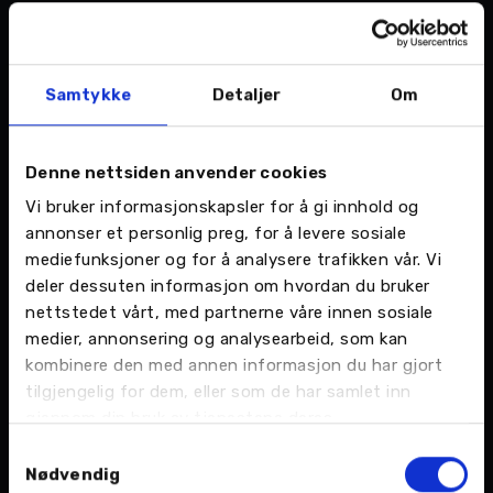
men sterkt team på seks medarbeidere – som
sammen leverer kvalitet og gode
kundeopplevelser gjennom stolthet, samarbeid
Samtykke
Detaljer
Om
og arbeidsglede.
Denne nettsiden anvender cookies
Dette er noe Tor Kenneth Jordbro kan skrive
Vi bruker informasjonskapsler for å gi innhold og
under på, han har jobbet her siden 1994:
annonser et personlig preg, for å levere sosiale
mediefunksjoner og for å analysere trafikken vår. Vi
deler dessuten informasjon om hvordan du bruker
nettstedet vårt, med partnerne våre innen sosiale
– Vi blir som en familie, hvor samholdet er veldig
medier, annonsering og analysearbeid, som kan
sterkt, sier han.
kombinere den med annen informasjon du har gjort
tilgjengelig for dem, eller som de har samlet inn
gjennom din bruk av tjenestene deres.
LES MER OM NORDVIK HER
Samtykkevalg
Nødvendig