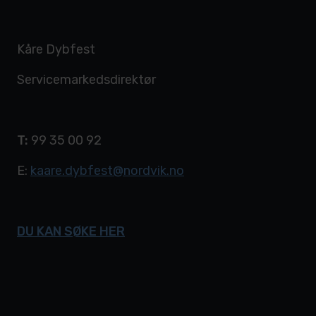
Kåre Dybfest
Servicemarkedsdirektør
T:
99 35 00 92
E:
kaare.dybfest@nordvik.no
DU KAN SØKE HER