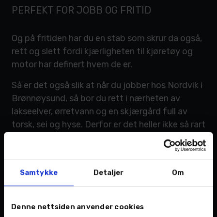
PERFEKT FOR JOBB OG FRITID
Og på fritiden har du en stab som skrur da også,
rett og slett fordi kjærligheten til kjøretøy og
motor har definert hvem de er.
Så er det også slik at når du jobber hos Nordvik i
Brønnøysund, så bor du rett i nærheten av
lakseelver, ørretvann og en skjærgård full av
torsk, sei og hyse. Derfor er det heller ikke så rart
at de fleste hos Nordvik har fiske og jakt høyt på
lista over hva de trives med på fritiden.
Samtykke
Detaljer
Om
Denne nettsiden anvender cookies