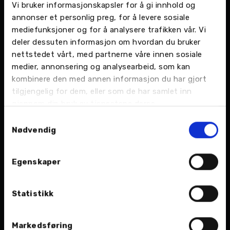
Vi bruker informasjonskapsler for å gi innhold og
annonser et personlig preg, for å levere sosiale
mediefunksjoner og for å analysere trafikken vår. Vi
deler dessuten informasjon om hvordan du bruker
nettstedet vårt, med partnerne våre innen sosiale
medier, annonsering og analysearbeid, som kan
kombinere den med annen informasjon du har gjort
tilgjengelig for dem, eller som de har samlet inn
gjennom din bruk av tjenestene deres.
Samtykkevalg
ÅGE ANDRÉ ARNES, mekaniker som vet at han har verdens
Nødvendig
beste kolleger og unike kunder.
Med base hos Nordvik i Brønnøysund kan du fint
Egenskaper
bo på et lite småbruk på Sømna eller inne i
idylliske Hommelstø i Velfjord.
Statistikk
Summen av alt dette er at du får en
høykompetent og svært motivert stab som
Markedsføring