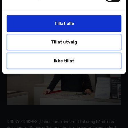
stortrives, noe som igjen fører til et arbeidsmiljø
som gjør at folk gleder seg til å dra på jobb.
Tillat alle
Tillat utvalg
Ikke tillat
RONNY KROKNES, jobber som kundemottaker og håndterer
delelageret. Synes det især er helt topp å være bindeleddet