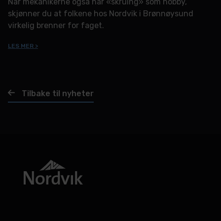
Når mekanikerne også har «skruing» som hobby,
skjønner du at folkene hos Nordvik i Brønnøysund
virkelig brenner for faget.
LES MER >
Tilbake til nyheter