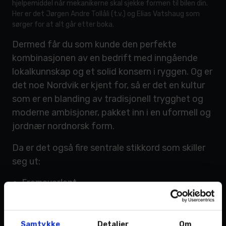
hjelpemiddel når mekanikerne skal sjekke formen til bilen din.
Her er det Jørgen Andre Tollåli (t.v.) og Elias Vatshaug som
sørger for at alt går etter boka.
Dermed får du som kunde den perfekte
kombinasjonen av en bedrift med inngående
lokalkunnskap og et solid konsern i ryggen. Og er
det noe Nordvik er kjent for, så er det en kultur
som er en blanding av tradisjonell trygghet og
moderne ambisjoner, pakket inn i en uformell og
jordnær nordnorsk form.
Da er det også fire sentrale stikkord som skiller
seg ut:
Fremoverlent
Omtanke
Ambisjoner
Profesjonell
Samtykke
Detaljer
Om