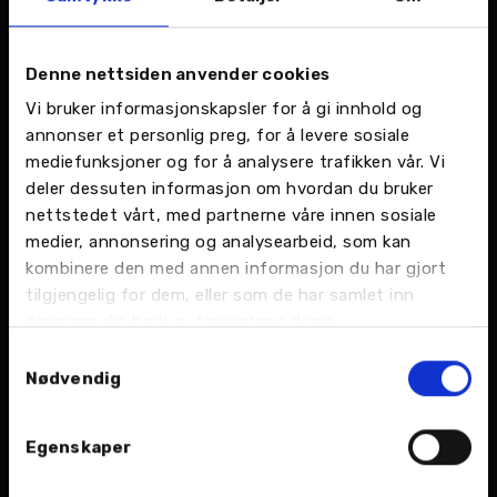
Denne nettsiden anvender cookies
Vi bruker informasjonskapsler for å gi innhold og
annonser et personlig preg, for å levere sosiale
mediefunksjoner og for å analysere trafikken vår. Vi
deler dessuten informasjon om hvordan du bruker
nettstedet vårt, med partnerne våre innen sosiale
medier, annonsering og analysearbeid, som kan
kombinere den med annen informasjon du har gjort
tilgjengelig for dem, eller som de har samlet inn
gjennom din bruk av tjenestene deres.
Samtykkevalg
Nødvendig
SOLID RENOMMÉ:
– Vi vet at Nordvik på Fauske nyter stor
tillit i regionen, og det er et ansvar vi skal forvalte og
Egenskaper
videreutvikle, sier Kim-Harry Andreassen.