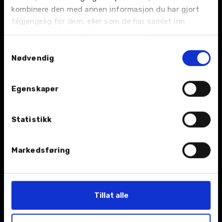
BIL
kombinere den med annen informasjon du har gjort
tilgjengelig for dem, eller som de har samlet inn
Nybil
gjennom din bruk av tjenestene deres.
Samtykkevalg
Bruktbil
Nødvendig
Leiebil
Egenskaper
Kampanjer
Statistikk
Åpningstider
Markedsføring
TJENESTER
Verksted
Tillat alle
Bilskade