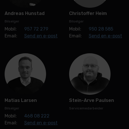
Andreas Hunstad
Christoffer Heim
Bilselger
Bilselger
Mobil:
957 72 279
Mobil:
950 28 585
Email:
Send en e-post
Email:
Send en e-post
Matias Larsen
Stein-Arve Paulsen
Bilselger
Servicemedarbeider
Mobil:
468 08 222
Email:
Send en e-post