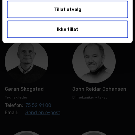
Tillat utvalg
Elias Skogstad
Geir Myrvoll
Lærling lette kjøretøy
Bilmekaniker
Ikke tillat
Gøran Skogstad
John Reidar Johansen
Teknisk leder
Bilmekaniker - takst
Telefon:
75 52 91 00
Email:
Send en e-post