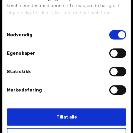
BIL
kombinere den med annen informasjon du har gjort
tilgjengelig for dem, eller som de har samlet inn
Nybil
gjennom din bruk av tjenestene deres.
Samtykkevalg
Bruktbil
Nødvendig
Leiebil
Egenskaper
Kampanjer
Statistikk
Åpningstider
Markedsføring
TJENESTER
Verksted
Tillat alle
Bilskade