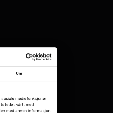
Om
re sosiale mediefunksjoner
ttstedet vårt, med
 den med annen informasjon