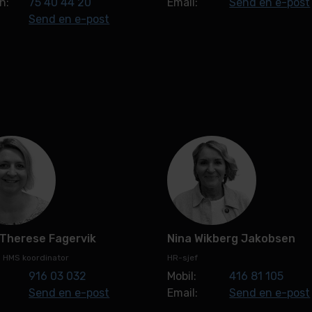
n:
75 40 44 20
Email:
Send en e-post
Send en e-post
 Therese Fagervik
Nina Wikberg Jakobsen
g HMS koordinator
HR-sjef
916 03 032
Mobil:
416 81 105
Send en e-post
Email:
Send en e-post