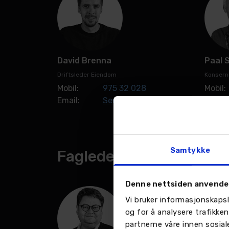
David Brenna
Paal 
Driftsleder Eiendom
Konsern
Mobil:
975 32 028
Mobil:
Email:
Send en e-post
Email:
Samtykke
Fagledelse
Denne nettsiden anvende
Vi bruker informasjonskapsl
og for å analysere trafikke
partnerne våre innen sosia