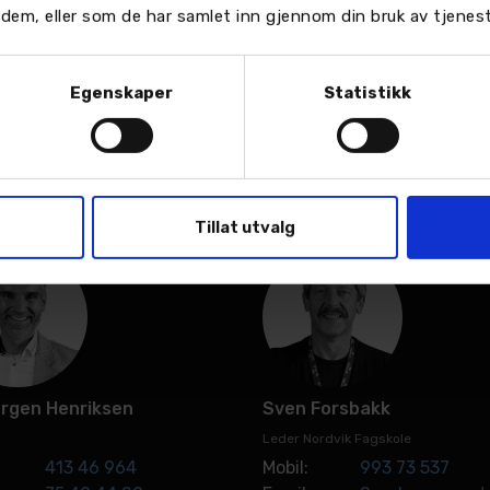
or dem, eller som de har samlet inn gjennom din bruk av tjenes
Hjemaas
Berit Olsen Lio
Egenskaper
Statistikk
ef
Konserndirektør Finans og Invester
971 12 622
Mobil:
951 67 722
Send en e-post
Telefon:
75 40 44 02
Email:
Send en e-post
Tillat utvalg
ørgen Henriksen
Sven Forsbakk
Leder Nordvik Fagskole
413 46 964
Mobil:
993 73 537