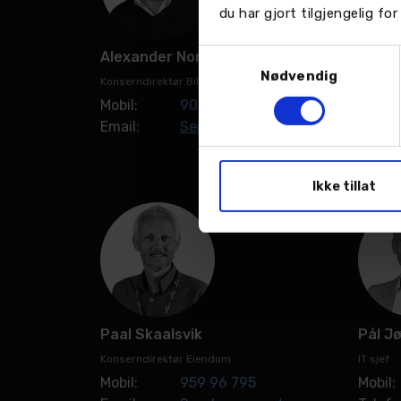
du har gjort tilgjengelig f
Samtykkevalg
Alexander Nordvik
Arne 
Nødvendig
Konserndirektør Bil og Mobilitet
Skadesj
Mobil:
909 44 596
Mobil:
Email:
Send en e-post
Email:
Ikke tillat
Paal Skaalsvik
Pål J
Konserndirektør Eiendom
IT sjef
Mobil:
959 96 795
Mobil: