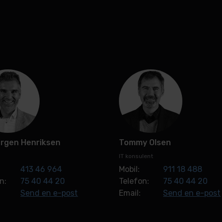
ørgen Henriksen
Tommy Olsen
IT konsulent
413 46 964
Mobil:
911 18 488
n:
75 40 44 20
Telefon:
75 40 44 20
Send en e-post
Email:
Send en e-post