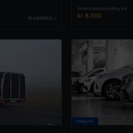
og bruktbilverdien.
Understellsbehandling fra
kr 8.500
SE KAMPANJE >
Viktig info