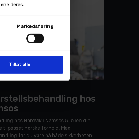
tene deres.
Markedsføring
Tillat alle
erstellsbehandling hos
msos
 hos Nordvik i Namsos Gi bilen din
e tilpasset norske forhold. Med
handling tar du vare på både sikkerheten