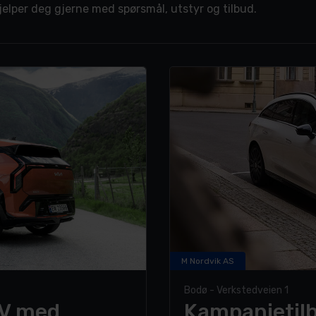
 hjelper deg gjerne med spørsmål, utstyr og tilbud.
M Nordvik AS
Bodø - Verkstedveien 1
UV med
Kampanjetil