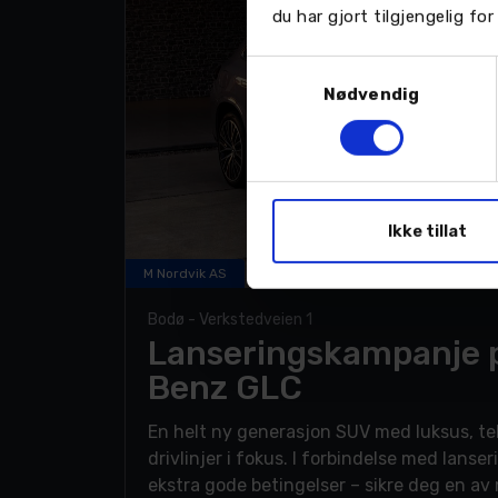
du har gjort tilgjengelig f
Samtykkevalg
Nødvendig
Ikke tillat
M Nordvik AS
Bodø - Verkstedveien 1
Lanseringskampanje 
Benz GLC
En helt ny generasjon SUV med luksus, tek
drivlinjer i fokus. I forbindelse med lanser
ekstra gode betingelser – sikre deg en a