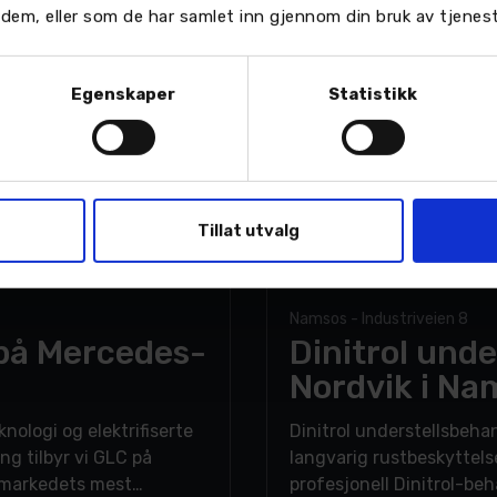
or dem, eller som de har samlet inn gjennom din bruk av tjenes
Egenskaper
Statistikk
Tillat utvalg
Namsos
Namsos - Industriveien 8
på Mercedes-
Dinitrol und
Nordvik i Na
nologi og elektrifiserte
Dinitrol understellsbehandling
ing tilbyr vi GLC på
langvarig rustbeskyttels
v markedets mest
profesjonell Dinitrol-be