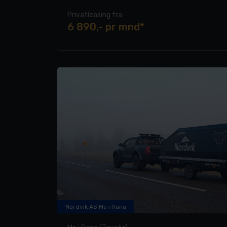
ettertraktede SUV-er nå.
Privatleasing fra
6 890,- pr mnd*
Nordvik AS Mo i Rana