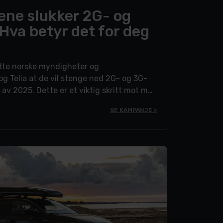
ene slukker 2G- og
Hva betyr det for deg
dte norske myndigheter og
og Telia at de vil stenge ned 2G- og 3G-
v 2025. Dette er et viktig skritt mot mer
oderne mobilteknologi, men det kan også
SE KAMPANJE >
er.