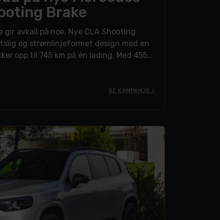
ooting Brake
 gir avkall på noe. Nye CLA Shooting
rtslig og strømlinjeformet design med en
ekker opp til 745 km på én lading. Med 455–
frunk på 101 liter og hengervekt på inntil
for deg som vil ha luksus, plass og
SE KAMPANJE >