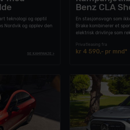
dde
Benz CLA Sh
rt teknologi og opptil
En stasjonsvogn som ikke
os Nordvik og opplev den
Brake kombinerer et spo
elektrisk drivlinje som r
1290 liter bagasjeplass, 
Privatleasing fra
1800 kg – er dette bilen 
kr 4 590,- pr mnd*
rekkevidde i én pakke.
SE KAMPANJE >