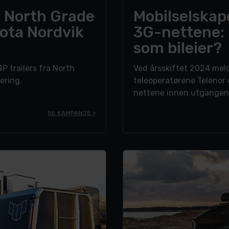
a North Grade
Mobilselskap
yota Nordvik
3G-nettene: 
som bileier?
P trailers fra North
Ved årsskiftet 2024 mel
ering.
teleoperatørene Telenor 
nettene innen utgangen a
effektive nettverk og m
SE KAMPANJE >
påvirke enkelte bilsystem