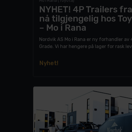
Mo i Rana (Toyota)
NYHET! 4P Trailers fr
nå tilgjengelig hos To
– Mo i Rana
Nordvik AS Mo i Rana er ny forhandler av 4
Grade. Vi har hengere på lager for rask lev
Nyhet!