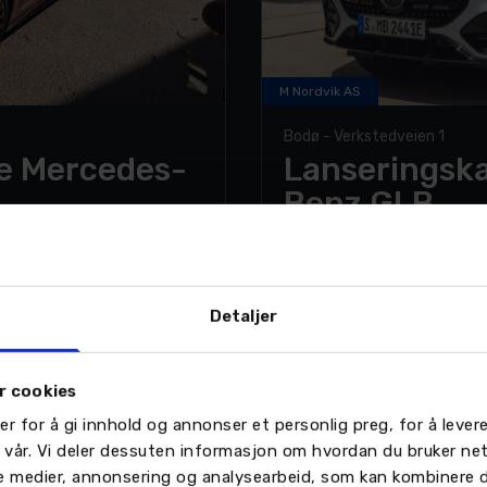
M Nordvik AS
Bodø - Verkstedveien 1
e Mercedes-
Lanseringsk
Benz GLB
isk design med en
Denne nye GLB-generasj
 km på én lading. Med 800-
nyeste EQ-teknologi, gir 
UX Superscreen – er
lynrask lading med oppti
Detaljer
design og rekkevidde i én
og romslig plass for både
Privatleasing fra
kr 4 990,- pr mnd*
SE KAMPANJE >
r cookies
er for å gi innhold og annonser et personlig preg, for å leve
n vår. Vi deler dessuten informasjon om hvordan du bruker ne
le medier, annonsering og analysearbeid, som kan kombinere