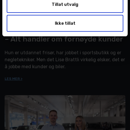
Tillat utvalg
Ikke tillat
31. mai 2024
– Alt handler om fornøyde kunder
Hun er utdannet frisør, har jobbet i sportsbutikk og er
negletekniker. Men det Lise Brattli virkelig elsker, det er
å jobbe med kunder og biler.
LES MER >