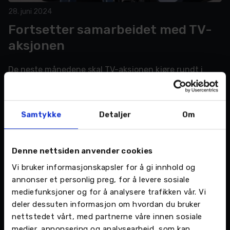
28. juni 2024
Fortsetter samarbeidet med TV-
aksjonen
De neste månedene skal TV-aksjonen kjøre rundt i
Nordland i en elektrisk Toyota bZ4X til inntekt for
Barnekreftforeningen.
Samtykke
Detaljer
Om
LES MER >
Denne nettsiden anvender cookies
Vi bruker informasjonskapsler for å gi innhold og
annonser et personlig preg, for å levere sosiale
mediefunksjoner og for å analysere trafikken vår. Vi
deler dessuten informasjon om hvordan du bruker
nettstedet vårt, med partnerne våre innen sosiale
medier, annonsering og analysearbeid, som kan