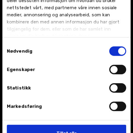
deler dessuten informasjon om hvordan du bruker
nettstedet vårt, med partnerne våre innen sosiale
medier, annonsering og analysearbeid, som kan
kombinere den med annen informasjon du har gjort
tilgjengelig for dem, eller som de har samlet inn
gjennom din bruk av tjenestene deres.
BIL
Samtykkevalg
Nybil
Nødvendig
Bruktbil
Egenskaper
Leiebil
Statistikk
Kampanjer
Åpningstider
Markedsføring
TJENESTER