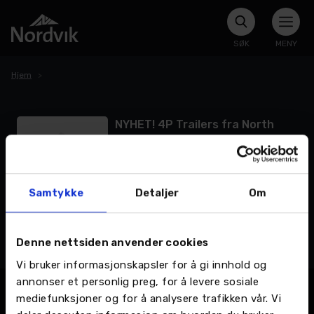
SØK
MENY
Hjem
NYHET! 4P Trailers fra North
Grade nå tilgjengelig hos Toyota
Nordvik – Mo i Rana
Nordvik AS Mo i Rana er ny forhandler av
Samtykke
Detaljer
Om
4P trailers fra North Grade. Vi har
hengere på lager for rask levering.
LES MER >
Denne nettsiden anvender cookies
Vi bruker informasjonskapsler for å gi innhold og
annonser et personlig preg, for å levere sosiale
mediefunksjoner og for å analysere trafikken vår. Vi