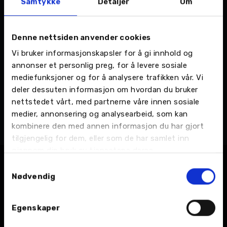
Samtykke
Detaljer
Om
DS Automobiles til Bodø
Denne nettsiden anvender cookies
Det franske premium-merket blir en del
av satsingen til M Nordvik i Bodø
Vi bruker informasjonskapsler for å gi innhold og
Storsenter. Nordvik Gruppen er i gang
annonser et personlig preg, for å levere sosiale
med etableringen av en ny bilforhandler
mediefunksjoner og for å analysere trafikken vår. Vi
LES MER >
for M Nordvik i Bodø Storsenter. Nå er
deler dessuten informasjon om hvordan du bruker
det klart at premium-merket DS
nettstedet vårt, med partnerne våre innen sosiale
Automobiles flytter inn sammen med
medier, annonsering og analysearbeid, som kan
fem andre bilmerker i de nye lokalene i
kombinere den med annen informasjon du har gjort
Verkstedveien: -En spennende nyhet,
[…]
tilgjengelig for dem, eller som de har samlet inn
gjennom din bruk av tjenestene deres.
Samtykkevalg
Nødvendig
Egenskaper