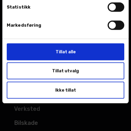
Statistikk
BIL
Nybil
Markedsføring
Bruktbil
Leiebil
Tillat alle
Kampanjer
Tillat utvalg
Åpningstider
Ikke tillat
TJENESTER
Verksted
Bilskade