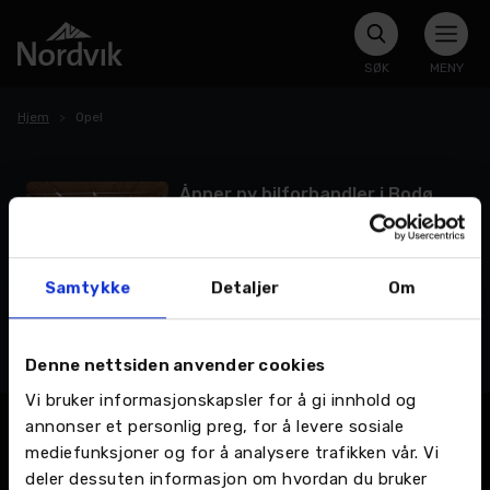
SØK
MENY
Hjem
Opel
Åpner ny bilforhandler i Bodø
Storsenter
Våren 2021 åpner Nordvik Gruppen ny
bilforhandler for M Nordvik AS i Bodø
Samtykke
Detaljer
Om
Storsenter. De nye lokalene på 2500 m2
skal inneholde bilutstilling og -salg for
LES MER >
bilmerkene Citroën, DS Automobiles, KIA,
Denne nettsiden anvender cookies
Mercedes-Benz, Opel og Peugeot, samt
bruktbil. Klar for å skape gode
Vi bruker informasjonskapsler for å gi innhold og
opplevelser -Det er rundt ett år siden vi
annonser et personlig preg, for å levere sosiale
var på befaring i Bodø […]
mediefunksjoner og for å analysere trafikken vår. Vi
deler dessuten informasjon om hvordan du bruker