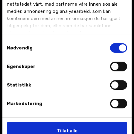
nettstedet vårt, med partnerne våre innen sosiale
medier, annonsering og analysearbeid, som kan
kombinere den med annen informasjon du har gjort
tilgjengelig for dem, eller som de har samlet inn
BIL
gjennom din bruk av tjenestene deres.
Nybil
Samtykkevalg
Nødvendig
Bruktbil
Egenskaper
Leiebil
Kampanjer
Statistikk
Åpningstider
Markedsføring
TJENESTER
Tillat alle
Verksted