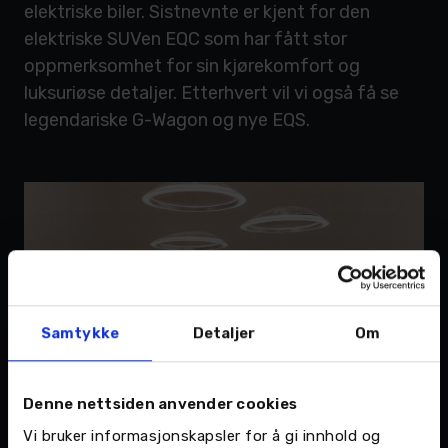
elektriske biler. Sistnevnte er kjent for den
elektriske SUVen EQC som har fått stor
oppmerksomhet for sin kjørekomfort og
luksuriøse detaljer. Etterhvert vil vi også få se
legendariske G-Wagon og nye EQS.
Samtykke
Detaljer
Om
Denne nettsiden anvender cookies
Vi bruker informasjonskapsler for å gi innhold og