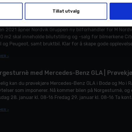
MER >
Tillat utvalg
ner ny bilforhandler i Bodø Storsenter
en 2021 åpner Nordvik Gruppen ny bilforhandler for M Nordvi
0 m2 skal inneholde bilutstilling og -salg for bilmerkene C
l og Peugeot, samt bruktbil. Klar for å skape gode opplevelse
aring i Bodø […]
MER >
rgesturnè med Mercedes-Benz GLA | Prøvekjør 
elig kan du prøvekjøre Mercedes-Benz GLA i Bodø og Mo i R
ytelser som imponerer. Nå kommer bilen på Norgesturnè, og 
sdag 28. januar kl. 08-16 Fredag 29. januar kl. 08-16 Ta kont
l: 915 […]
MER >