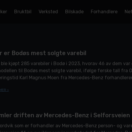
rker
Bruktbil
Verksted
Bilskade
Forhandlere
Net
r er Bodøs mest solgte varebil
 ble kjøpt 285 varebiler i Bodø i 2023, hvorav 46 av dem va
modellen til Bodøs mest solgte varebil, ifølge ferske tall fra
eringstid Karl Magnus Moen fra Mercedes-Benz forhandleren
olig artig å se at bedriftene […]
MER >
mler driften av Mercedes-Benz i Selforsveien
ordvik som er forhandler av Mercedes-Benz person- og varebi