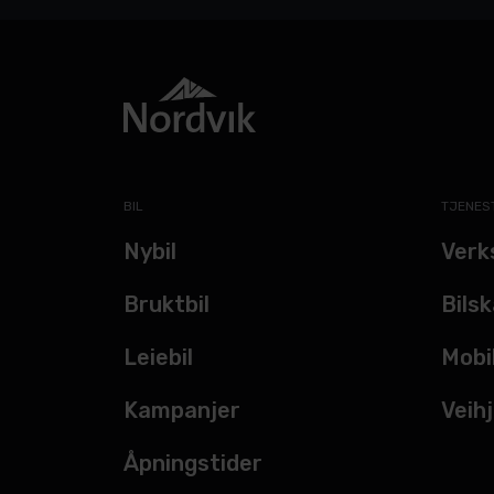
BIL
TJENES
Nybil
Verk
Bruktbil
Bils
Leiebil
Mobi
Kampanjer
Veihj
Åpningstider