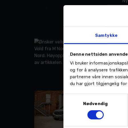
Ny
be
fo
vå
LES
Samtykke
S
St
Denne nettsiden anvende
Be
Vi bruker informasjonskapsl
er
og for å analysere trafikke
op
partnerne våre innen sosia
LES
du har gjort tilgjengelig f
No
Samtykkevalg
Nødvendig
Bod
prø
kon