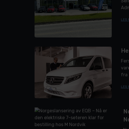
Sel
Adm
len
LES 
He
Fer
var
fra
Sto
LES 
No
N