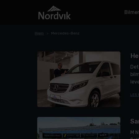
Bilme
Hjem
Mercedes-Benz
He
Det
bil
lev
utr
LES 
Sa
M N