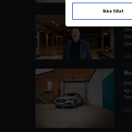
LES 
Ikke tillat
Åp
Vår
250
Ope
bef
LES 
No
End
og 
Tor
Mobi
LES 