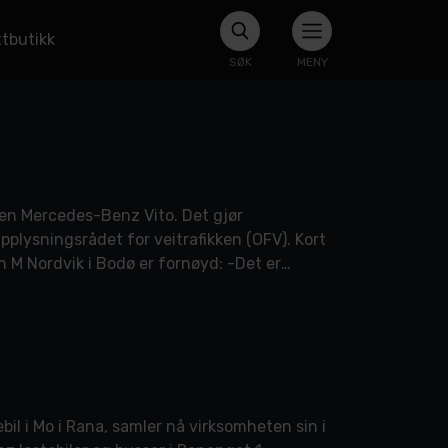
tbutikk
SØK
MENY
r en Mercedes-Benz Vito. Det gjør
 Opplysningsrådet for veitrafikken (OFV). Kort
 M Nordvik i Bodø er fornøyd: -Det er
l i Mo i Rana, samler nå virksomheten sin i