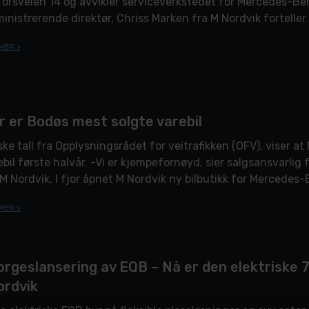
forsveien 14 og avvikler serviceverkstedet for Mercedes-Ben
inistrerende direktør, Chriss Marken fra M Nordvik forteller 
ge, og at han nå er […]
MER >
r er Bodøs mest solgte varebil
ske tall fra Opplysningsrådet for veitrafikken (OFV), viser 
ebil første halvår. -Vi er kjempefornøyd, sier salgsansvarli
 M Nordvik. I fjor åpnet M Nordvik ny bilbutikk for Mercedes
rsenter. Her tilbyr de både brukte- og […]
MER >
rgeslansering av EQB – Nå er den elektriske 7-
ordvik