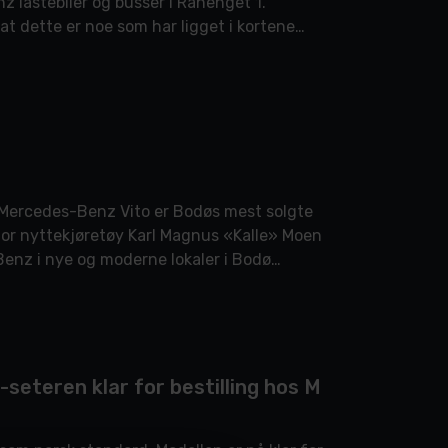
z lastebiler og busser i Ranenget 1.
at dette er noe som har ligget i kortene
at Mercedes-Benz Vito er Bodøs mest solgte
g for nyttekjøretøy Karl Magnus «Kalle» Moen
-Benz i nye og moderne lokaler i Bodø
seteren klar for bestilling hos M