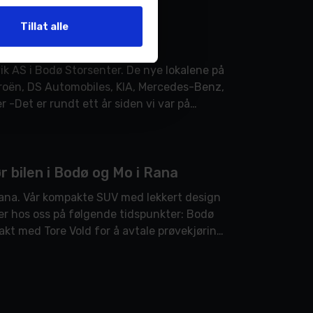
Tillat alle
k AS i Bodø Storsenter. De nye lokalene på
itroën, DS Automobiles, KIA, Mercedes-Benz,
r -Det er rundt ett år siden vi var på
bilen i Bodø og Mo i Rana
ana. Vår kompakte SUV med lekkert design
er hos oss på følgende tidspunkter: Bodø
akt med Tore Vold for å avtale prøvekjøring: