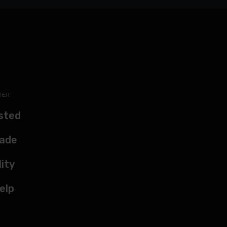
TER
sted
kade
lity
elp