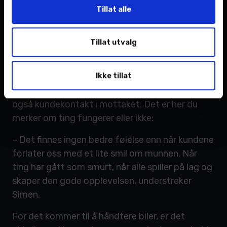
Tillat alle
FORTSATT PAPIR: Til tross for en digital hverdag, har Simen og
kollegene fortsatt bruk for de gamle papirkatalogene.
Tillat utvalg
DEN GODE OPPLEVELSEN
Ikke tillat
Som reservedelsekspeditør inngår som nevnt
også kundekontakt i mottaket. Det er her du
merker om ting fungerer eller ikke:
– Det finnes ingen bedre følelse enn når kundene
forlater oss med et lite smil om munnen. Når
ting har gått som smurt, når alle spiller på lag og
skaper den gode opplevelsen, understreker
Simen.
For det kommer til å håndtere biler, er det