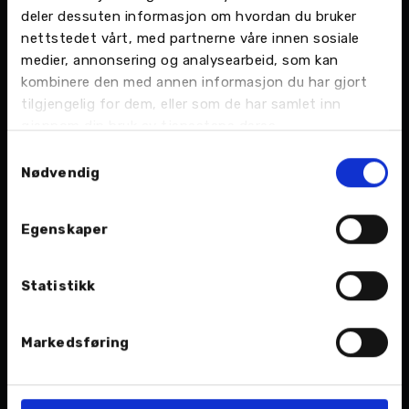
For å trives i denne jobben er det nok greit å ha
deler dessuten informasjon om hvordan du bruker
en litt i overkant sans for orden og system:
nettstedet vårt, med partnerne våre innen sosiale
medier, annonsering og analysearbeid, som kan
– Når jeg drar hjem for dagen må jeg vite at alt
kombinere den med annen informasjon du har gjort
som sto på lista er krysset ut.
tilgjengelig for dem, eller som de har samlet inn
gjennom din bruk av tjenestene deres.
Samtykkevalg
Nødvendig
Egenskaper
Statistikk
Markedsføring