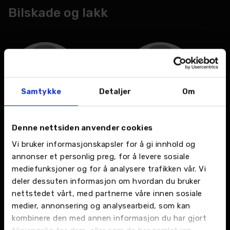
Bilskade og lakk
Samtykke
Detaljer
Om
Gedlu Gebresilasie
Marius Klogh Henriksen
Denne nettsiden anvender cookies
Weldesamuel
Bilskadereparatør
Vi bruker informasjonskapsler for å gi innhold og
Bilskadereparatør
annonser et personlig preg, for å levere sosiale
mediefunksjoner og for å analysere trafikken vår. Vi
deler dessuten informasjon om hvordan du bruker
nettstedet vårt, med partnerne våre innen sosiale
medier, annonsering og analysearbeid, som kan
kombinere den med annen informasjon du har gjort