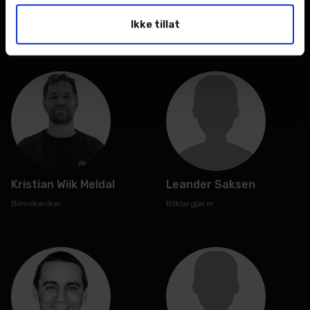
Chemurziev
Servicemedarbeider
Ikke tillat
Servicemedarbeider
Kristian Wiik Meldal
Leander Saksen
Bilmekaniker
Bilklargjører