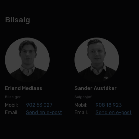
Bilsalg
Erlend Mediaas
Sander Auståker
Bilselger
Salgssjef
Mobil:
902 53 027
Mobil:
908 18 923
Email:
Send en e-post
Email:
Send en e-post